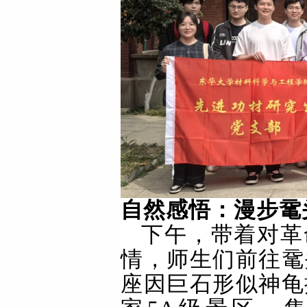
自然感悟：漫步鼋
下午，带着对革
情，师生们前往鼋
座因巨石形似神龟